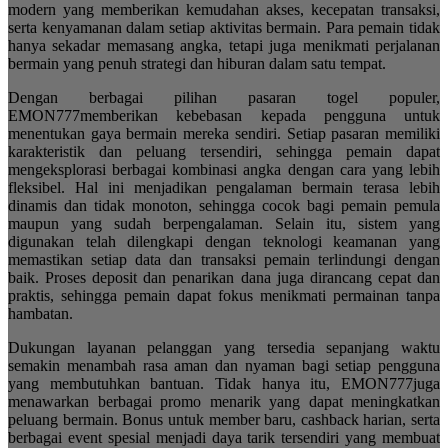
modern yang memberikan kemudahan akses, kecepatan transaksi,
serta kenyamanan dalam setiap aktivitas bermain. Para pemain tidak
hanya sekadar memasang angka, tetapi juga menikmati perjalanan
bermain yang penuh strategi dan hiburan dalam satu tempat.
Dengan berbagai pilihan pasaran togel populer,
EMON777memberikan kebebasan kepada pengguna untuk
menentukan gaya bermain mereka sendiri. Setiap pasaran memiliki
karakteristik dan peluang tersendiri, sehingga pemain dapat
mengeksplorasi berbagai kombinasi angka dengan cara yang lebih
fleksibel. Hal ini menjadikan pengalaman bermain terasa lebih
dinamis dan tidak monoton, sehingga cocok bagi pemain pemula
maupun yang sudah berpengalaman. Selain itu, sistem yang
digunakan telah dilengkapi dengan teknologi keamanan yang
memastikan setiap data dan transaksi pemain terlindungi dengan
baik. Proses deposit dan penarikan dana juga dirancang cepat dan
praktis, sehingga pemain dapat fokus menikmati permainan tanpa
hambatan.
Dukungan layanan pelanggan yang tersedia sepanjang waktu
semakin menambah rasa aman dan nyaman bagi setiap pengguna
yang membutuhkan bantuan. Tidak hanya itu, EMON777juga
menawarkan berbagai promo menarik yang dapat meningkatkan
peluang bermain. Bonus untuk member baru, cashback harian, serta
berbagai event spesial menjadi daya tarik tersendiri yang membuat