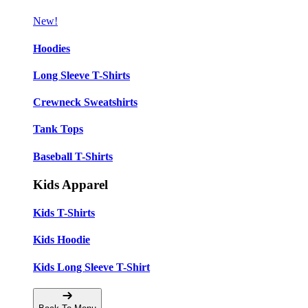
New!
Hoodies
Long Sleeve T-Shirts
Crewneck Sweatshirts
Tank Tops
Baseball T-Shirts
Kids Apparel
Kids T-Shirts
Kids Hoodie
Kids Long Sleeve T-Shirt