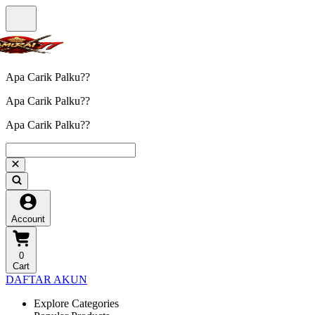
Apa Carik Palku??
Apa Carik Palku??
Apa Carik Palku??
Account
0
Cart
DAFTAR AKUN
Explore Categories