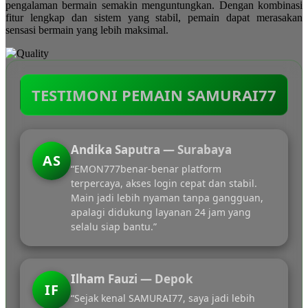
pengalaman bermain semakin menguntungkan. Dengan kombinasi
fitur lengkap dan sistem yang stabil, pemain dapat merasakan
sensasi bermain yang lebih maksimal.
TESTIMONI PEMAIN SAMURAI77
Andika Saputra — Surabaya
AS
“EMON777benar-benar platform
terpercaya, akses login cepat dan stabil.
Main jadi lebih nyaman tanpa gangguan,
apalagi didukung layanan 24 jam yang
selalu siap bantu.”
Ilham Fauzi — Depok
IF
“Sejak kenal SAMURAI77, saya jadi lebih