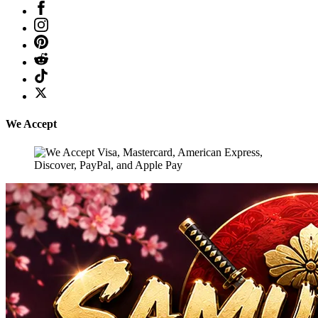
We Accept