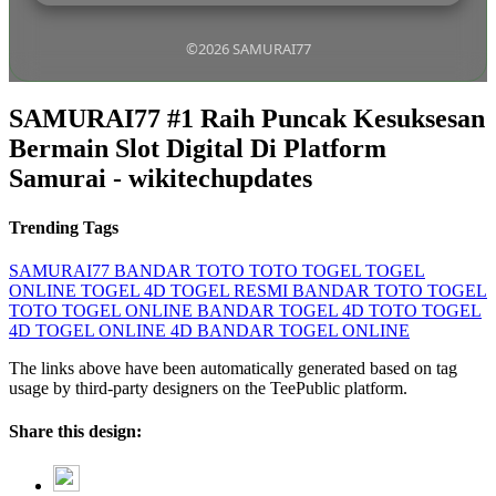
©2026 SAMURAI77
SAMURAI77 #1 Raih Puncak Kesuksesan
Bermain Slot Digital Di Platform
Samurai - wikitechupdates
Trending Tags
SAMURAI77
BANDAR TOTO
TOTO TOGEL
TOGEL
ONLINE
TOGEL 4D
TOGEL RESMI
BANDAR TOTO TOGEL
TOTO TOGEL ONLINE
BANDAR TOGEL 4D
TOTO TOGEL
4D
TOGEL ONLINE 4D
BANDAR TOGEL ONLINE
The links above have been automatically generated based on tag
usage by third-party designers on the TeePublic platform.
Share this design: